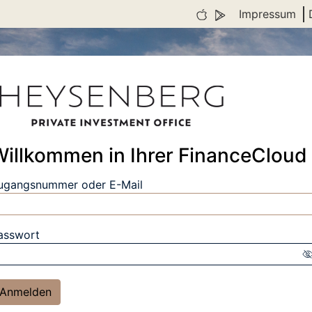
Impressum
Willkommen in Ihrer FinanceCloud
ingabe zur Suche
ugangsnummer oder E-Mail
ingabe zur Suche
asswort
I
Anmelden